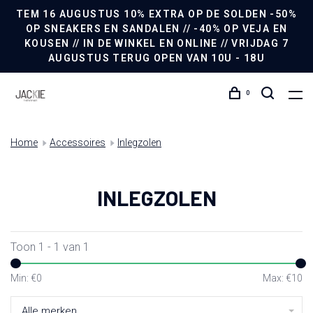
TEM 16 AUGUSTUS 10% EXTRA OP DE SOLDEN -50%
OP SNEAKERS EN SANDALEN // -40% OP VEJA EN
KOUSEN // IN DE WINKEL EN ONLINE // VRIJDAG 7
AUGUSTUS TERUG OPEN VAN 10U - 18U
0
Home
Accessoires
Inlegzolen
INLEGZOLEN
Toon 1 - 1 van 1
Min: €
0
Max: €
10
Alle merken