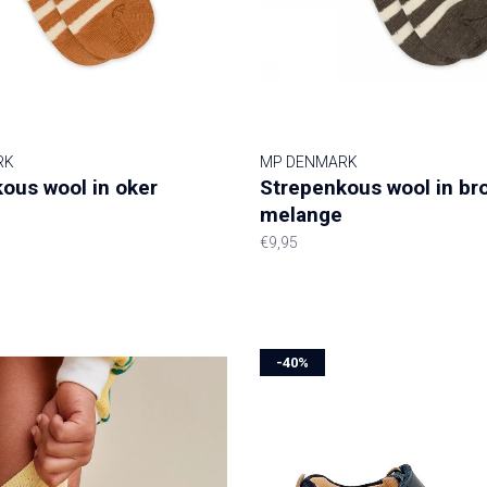
RK
MP DENMARK
ous wool in oker
Strepenkous wool in br
melange
€9,95
-40%