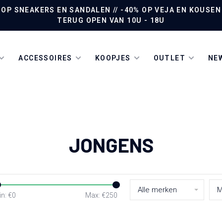
P SNEAKERS EN SANDALEN // -40% OP VEJA EN KOUSEN /
TERUG OPEN VAN 10U - 18U
ACCESSOIRES
KOOPJES
OUTLET
NEW
JONGENS
Alle merken
M
n: €
0
Max: €
250