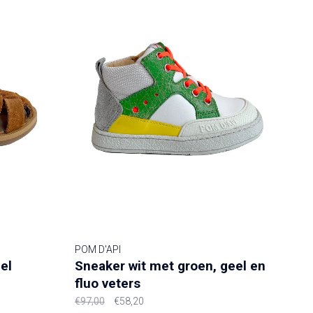
POM D'API
el
Sneaker wit met groen, geel en
fluo veters
€97,00
€58,20