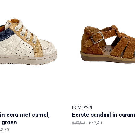
POM D'API
in ecru met camel,
Eerste sandaal in caram
 groen
€89,00
€53,40
63,60