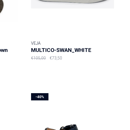
VEJA
own
MULTICO-SWAN_WHITE
€105,00
€73,50
-40%