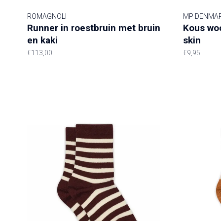
ROMAGNOLI
MP DENMA
Runner in roestbruin met bruin
Kous woo
en kaki
skin
€113,00
€9,95