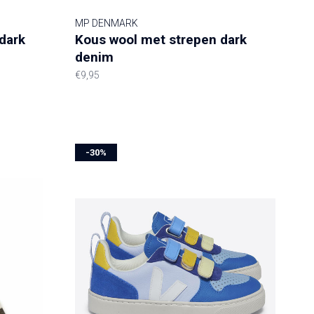
MP DENMARK
dark
Kous wool met strepen dark
denim
€9,95
-30%