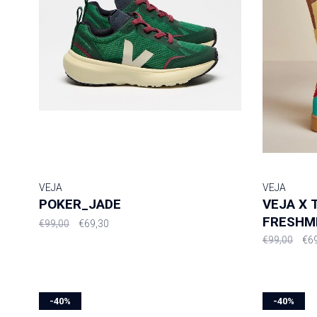
VEJA
VEJA
POKER_JADE
VEJA X
FRESHM
€99,00
€69,30
€99,00
€6
-40%
-40%