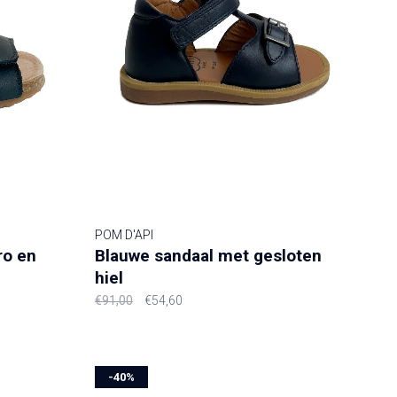
POM D'API
ro en
Blauwe sandaal met gesloten
hiel
€91,00
€54,60
-40%