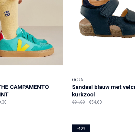
OCRA
 THE CAMPAMENTO
Sandaal blauw met velc
INT
kurkzool
9,30
€91,00
€54,60
-40%