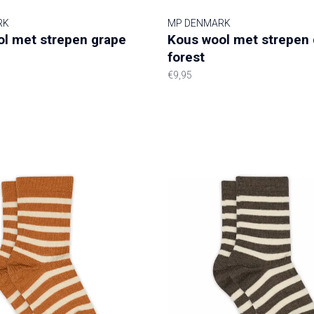
RK
MP DENMARK
l met strepen grape
Kous wool met strepen 
forest
€9,95