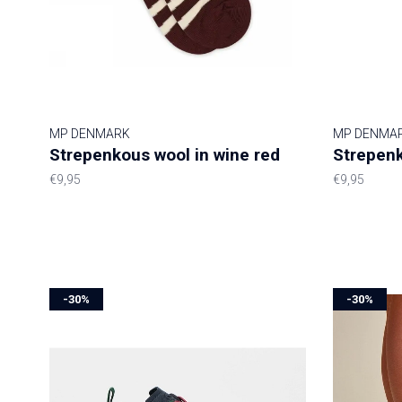
MP DENMARK
MP DENMA
Strepenkous wool in wine red
Strepenk
€9,95
€9,95
-30%
-30%