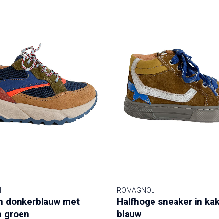
I
ROMAGNOLI
n donkerblauw met
Halfhoge sneaker in ka
n groen
blauw