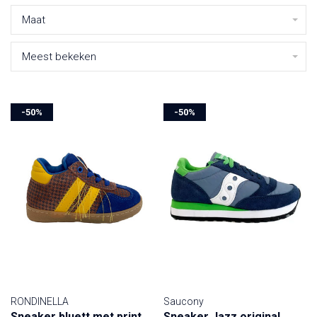
Maat
Meest bekeken
-50%
-50%
RONDINELLA
Saucony
Sneaker bluett met print
Sneaker Jazz original