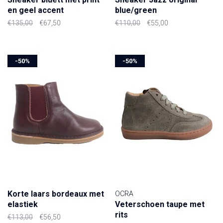
en geel accent
blue/green
€135,00
€67,50
€110,00
€55,00
-50%
-50%
Korte laars bordeaux met
OCRA
elastiek
Veterschoen taupe met
rits
€113,00
€56,50