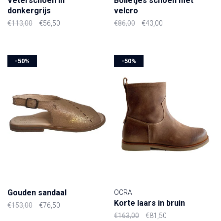
Veterschoen in
Bolletjes schoen met
donkergrijs
velcro
€113,00
€56,50
€86,00
€43,00
-50%
-50%
Gouden sandaal
OCRA
Korte laars in bruin
€153,00
€76,50
€163,00
€81,50