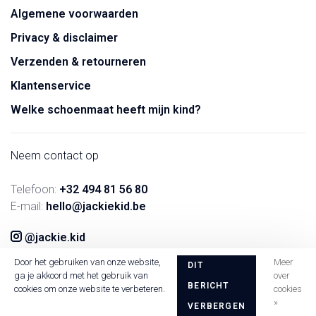
Algemene voorwaarden
Privacy & disclaimer
Verzenden & retourneren
Klantenservice
Welke schoenmaat heeft mijn kind?
Neem contact op
Telefoon:
+32 494 81 56 80
E-mail:
hello@jackiekid.be
@jackie.kid
Door het gebruiken van onze website,
Meer
DIT
ga je akkoord met het gebruik van
over
BERICHT
cookies om onze website te verbeteren.
cookies
»
VERBERGEN