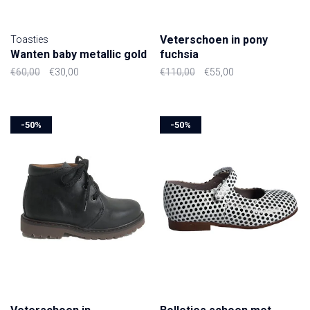
Veterschoen in pony
Toasties
Wanten baby metallic gold
fuchsia
€60,00
€30,00
€110,00
€55,00
-50%
-50%