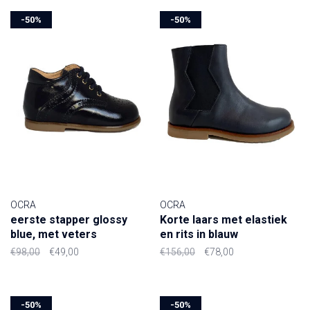
-50%
-50%
OCRA
OCRA
eerste stapper glossy
Korte laars met elastiek
blue, met veters
en rits in blauw
€98,00
€49,00
€156,00
€78,00
-50%
-50%