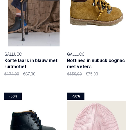
GALLUCCI
GALLUCCI
Korte laars in blauw met
Bottines in nubuck cognac
ruitmotief
met veters
€174,00
€87,00
€150,00
€75,00
-50%
-50%