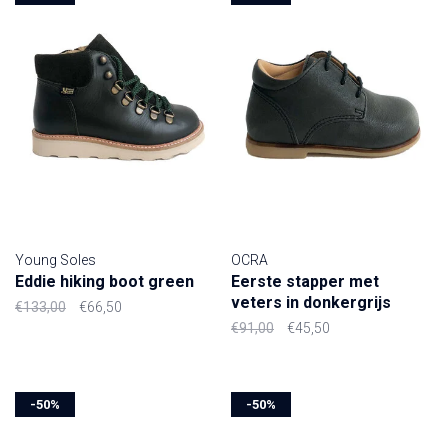
Young Soles
OCRA
Eddie hiking boot green
Eerste stapper met
veters in donkergrijs
€133,00
€66,50
€91,00
€45,50
-50%
-50%