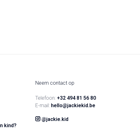
Neem contact op
Telefoon:
+32 494 81 56 80
E-mail:
hello@jackiekid.be
@jackie.kid
n kind?