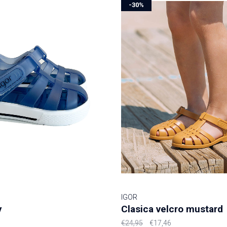
-30%
IGOR
y
Clasica velcro mustard
€24,95
€17,46