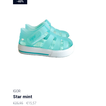
-40%
IGOR
Star mint
€25,95
€15,57