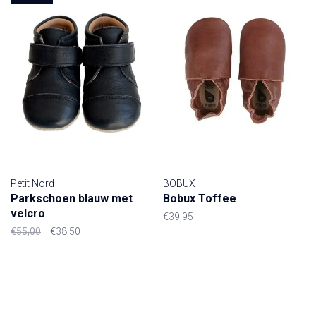
Petit Nord
BOBUX
Parkschoen blauw met
Bobux Toffee
velcro
€39,95
€55,00
€38,50