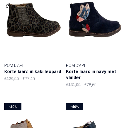
POM D'API
POM D'API
Korte laars in kaki leopard
Korte laars in navy met
vlinder
€129,00
€77,40
€131,00
€78,60
-40%
-40%