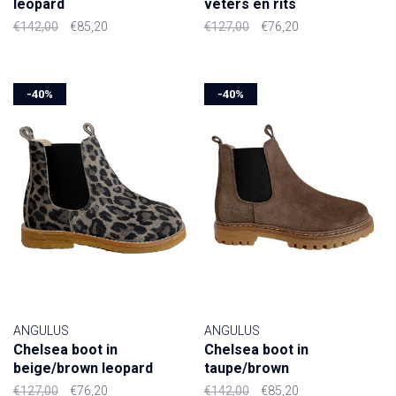
leopard
veters en rits
€142,00
€85,20
€127,00
€76,20
-40%
-40%
ANGULUS
ANGULUS
Chelsea boot in
Chelsea boot in
beige/brown leopard
taupe/brown
€127,00
€76,20
€142,00
€85,20