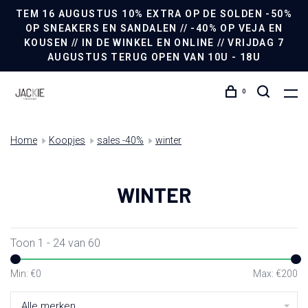
TEM 16 AUGUSTUS 10% EXTRA OP DE SOLDEN -50%
OP SNEAKERS EN SANDALEN // -40% OP VEJA EN
KOUSEN // IN DE WINKEL EN ONLINE // VRIJDAG 7
AUGUSTUS TERUG OPEN VAN 10U - 18U
0
Home
Koopjes
sales -40%
winter
WINTER
Toon 1 - 24 van 60
Min: €
0
Max: €
200
Alle merken