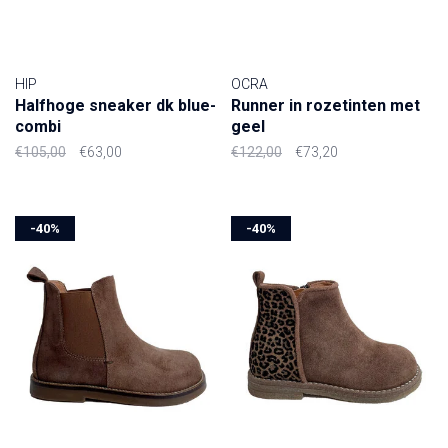
HIP
OCRA
Halfhoge sneaker dk blue-
Runner in rozetinten met
combi
geel
€105,00
€63,00
€122,00
€73,20
-40%
-40%