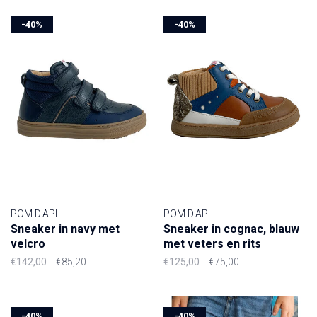
-40%
-40%
POM D'API
POM D'API
Sneaker in navy met
Sneaker in cognac, blauw
velcro
met veters en rits
€142,00
€85,20
€125,00
€75,00
-40%
-40%