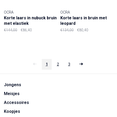
OCRA
OCRA
Korte laars in nubuck bruin
Korte laars in bruin met
met elastiek
leopard
€144,00
€86,40
€134,00
€80,40
1
2
3
Jongens
Meisjes
Accessoires
Koopjes