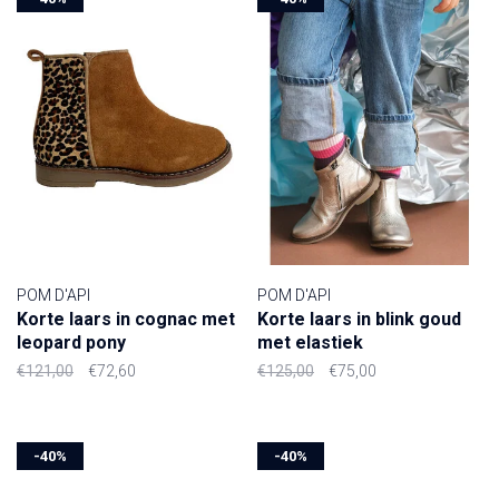
POM D'API
POM D'API
Korte laars in cognac met
Korte laars in blink goud
leopard pony
met elastiek
€121,00
€72,60
€125,00
€75,00
-40%
-40%