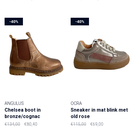
-40%
-40%
ANGULUS
OCRA
Chelsea boot in
Sneaker in mat blink met
bronze/cognac
old rose
€134,00
€80,40
€115,00
€69,00