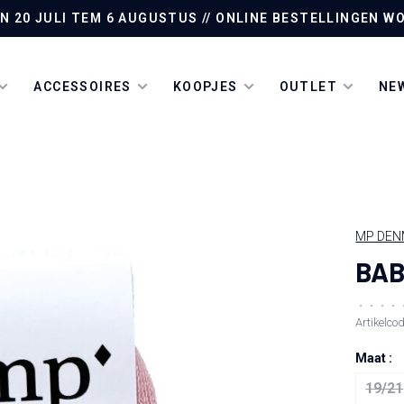
AN 20 JULI TEM 6 AUGUSTUS // ONLINE BESTELLINGEN
ACCESSOIRES
KOOPJES
OUTLET
NEW
MP DE
BAB
•
•
•
•
Artikelco
Maat :
19/21