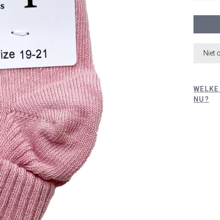
Niet 
WELKE
NU?