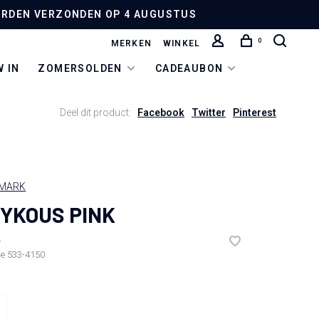
 WORDEN VERZONDEN OP 4 AUGUSTUS
0
MERKEN
WINKEL
 IN
ZOMERSOLDEN
CADEAUBON
Deel dit product:
Facebook
Twitter
Pinterest
NMARK
YKOUS PINK
•
de
533-4150