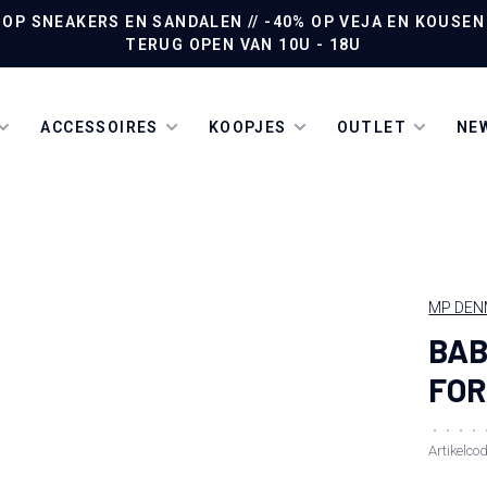
P SNEAKERS EN SANDALEN // -40% OP VEJA EN KOUSEN /
TERUG OPEN VAN 10U - 18U
ACCESSOIRES
KOOPJES
OUTLET
NEW
MP DE
BAB
FO
•
•
•
•
Artikelco