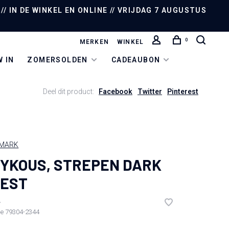
/ IN DE WINKEL EN ONLINE // VRIJDAG 7 AUGUSTUS
0
MERKEN
WINKEL
 IN
ZOMERSOLDEN
CADEAUBON
Deel dit product:
Facebook
Twitter
Pinterest
NMARK
YKOUS, STREPEN DARK
REST
•
de
79304-2344