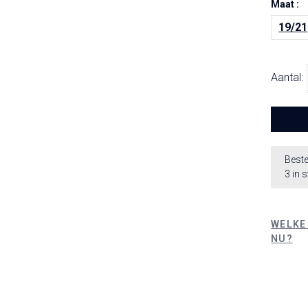
Maat :
19/21
Aantal:
Beste
3 in 
WELKE
NU?