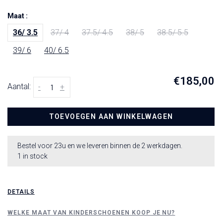
Maat :
36/ 3.5
37/ 4
37.5/ 4.5
38/ 5
38.5/ 5.5
39/ 6
40/ 6.5
€185,00
Aantal:
-
+
TOEVOEGEN AAN WINKELWAGEN
Bestel voor 23u en we leveren binnen de 2 werkdagen.
1 in stock
DETAILS
WELKE MAAT VAN KINDERSCHOENEN KOOP JE NU?