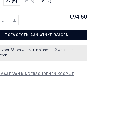
37 (5)
38 (6)
39 (7)
€94,50
-
+
TOEVOEGEN AAN WINKELWAGEN
l voor 23u en we leveren binnen de 2 werkdagen.
stock
 MAAT VAN KINDERSCHOENEN KOOP JE