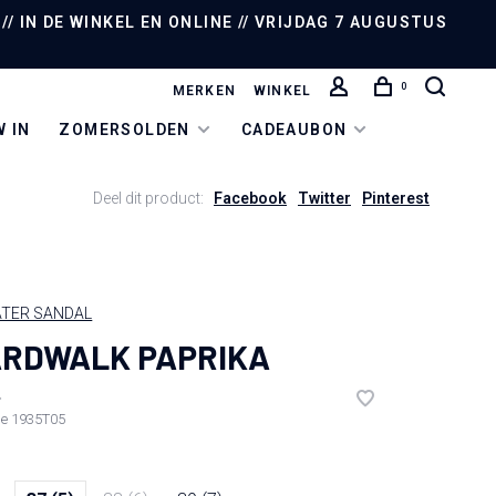
/ IN DE WINKEL EN ONLINE // VRIJDAG 7 AUGUSTUS
0
MERKEN
WINKEL
 IN
ZOMERSOLDEN
CADEAUBON
Deel dit product:
Facebook
Twitter
Pinterest
ATER SANDAL
RDWALK PAPRIKA
•
de
1935T05