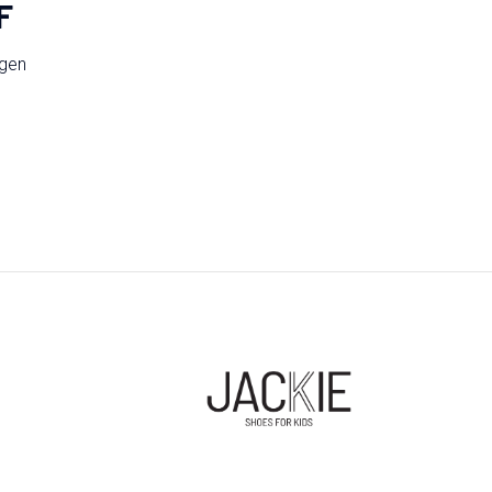
F
ngen