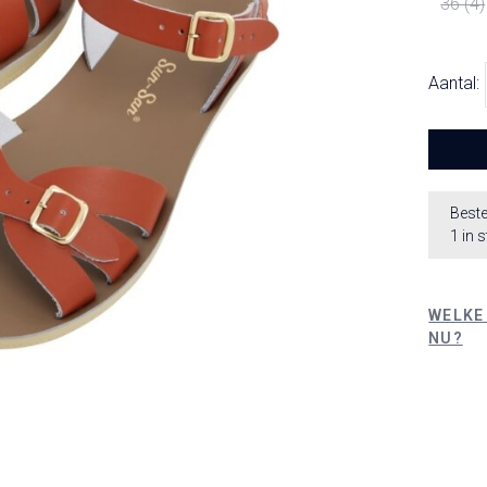
36 (4)
Aantal:
Beste
1 in 
WELKE
NU?