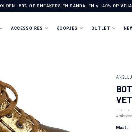
LDEN -50% OP SNEAKERS EN SANDALEN // -40% OP VEJA 
ACCESSOIRES
KOOPJES
OUTLET
NEW
ANGUL
BOT
VET
•
•
•
•
Artikelco
Maat :