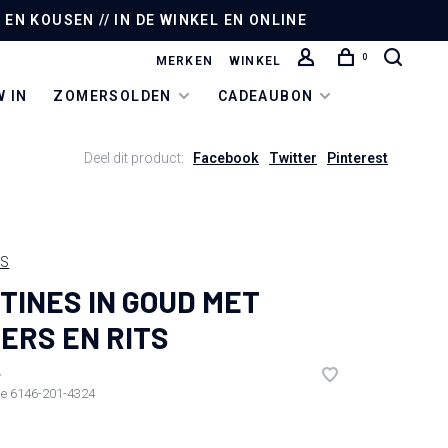
EN KOUSEN // IN DE WINKEL EN ONLINE
0
MERKEN
WINKEL
 IN
ZOMERSOLDEN
CADEAUBON
Deel dit product:
Facebook
Twitter
Pinterest
US
TINES IN GOUD MET
ERS EN RITS
•
de
6146-201-4324