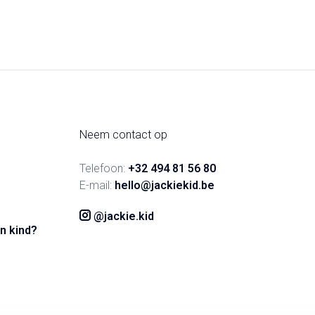
Neem contact op
Telefoon:
+32 494 81 56 80
E-mail:
hello@jackiekid.be
@jackie.kid
n kind?