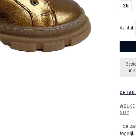
26
Aantal:
Beste
1 in 
DETAI
WELKE
NU?
Hoe zal
tegelijk