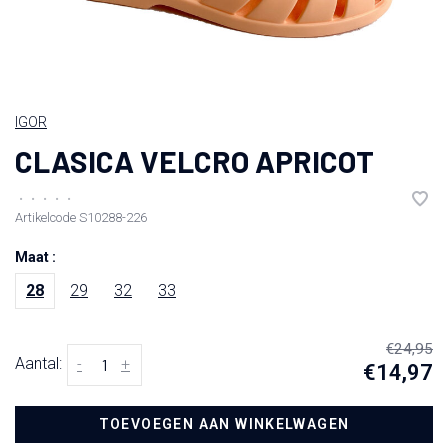
IGOR
CLASICA VELCRO APRICOT
•
•
•
•
•
Artikelcode
S10288-226
Maat :
28
29
32
33
€24,95
Aantal:
-
+
€14,97
TOEVOEGEN AAN WINKELWAGEN