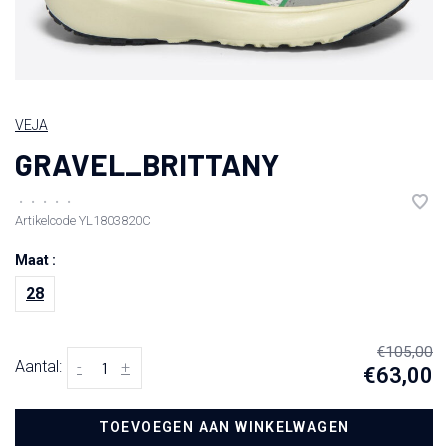
VEJA
GRAVEL_BRITTANY
•
•
•
•
•
Artikelcode
YL1803820C
Maat :
28
€105,00
Aantal:
-
+
€63,00
TOEVOEGEN AAN WINKELWAGEN