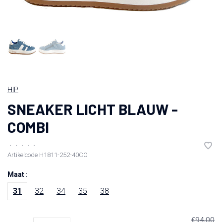
HIP
SNEAKER LICHT BLAUW -
COMBI
•
•
•
•
•
Artikelcode
H1811-252-40CO
Maat :
31
32
34
35
38
€94,00