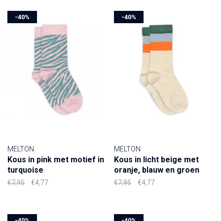
-40%
-40%
MELTON
MELTON
Kous in pink met motief in
Kous in licht beige met
turquoise
oranje, blauw en groen
€7,95
€4,77
€7,95
€4,77
-40%
-40%