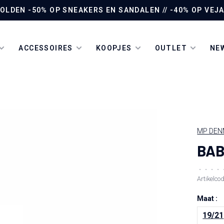
LDEN -50% OP SNEAKERS EN SANDALEN // -40% OP VEJA 
ACCESSOIRES
KOOPJES
OUTLET
NEW
MP DE
BAB
•
•
•
•
Artikelco
Maat :
19/21