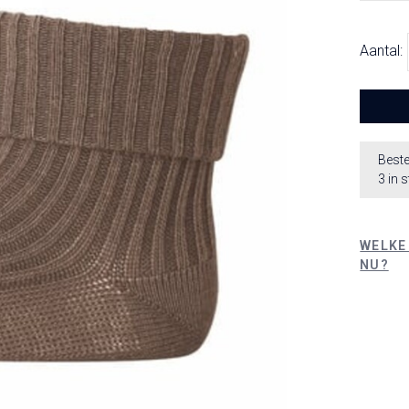
Aantal:
Beste
3 in 
WELKE
NU?