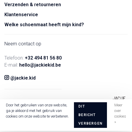
Verzenden & retourneren
Klantenservice
Welke schoenmaat heeft mijn kind?
Neem contact op
Telefoon:
+32 494 81 56 80
E-mail:
hello@jackiekid.be
@jackie.kid
Door het gebruiken van onze website,
Meer
DIT
ga je akkoord met het gebruik van
over
BERICHT
cookies om onze website te verbeteren.
cookies
»
VERBERGEN
© Copyright 2026 Jackie Kid