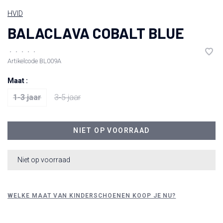
HVID
BALACLAVA COBALT BLUE
•
•
•
•
•
Artikelcode
BL009A
Maat :
1-3 jaar
3-5 jaar
NIET OP VOORRAAD
Niet op voorraad
WELKE MAAT VAN KINDERSCHOENEN KOOP JE NU?