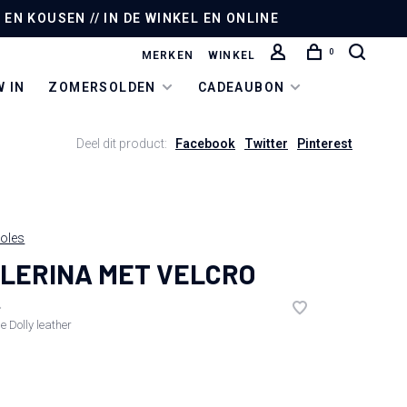
EN KOUSEN // IN DE WINKEL EN ONLINE
0
MERKEN
WINKEL
 IN
ZOMERSOLDEN
CADEAUBON
Deel dit product:
Facebook
Twitter
Pinterest
oles
LERINA MET VELCRO
•
de
Dolly leather