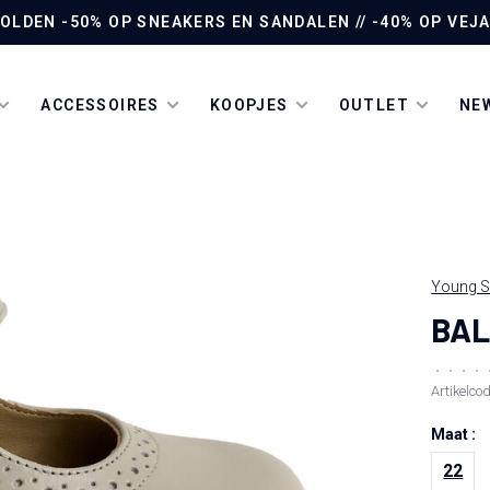
LDEN -50% OP SNEAKERS EN SANDALEN // -40% OP VEJA 
ACCESSOIRES
KOOPJES
OUTLET
NEW
Young S
BAL
•
•
•
•
Artikelco
Maat :
22