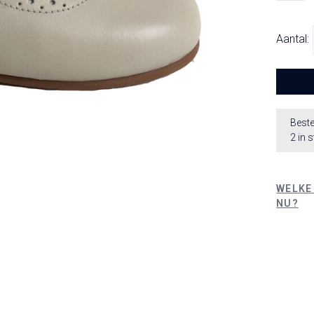
Aantal:
Beste
2 in 
WELKE
NU?