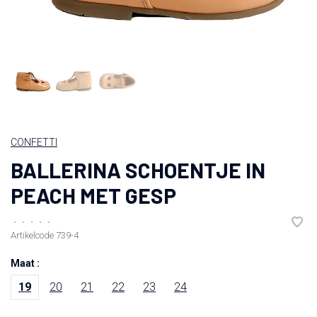
CONFETTI
BALLERINA SCHOENTJE IN
PEACH MET GESP
•
•
•
•
•
Artikelcode
739-4
Maat :
19
20
21
22
23
24