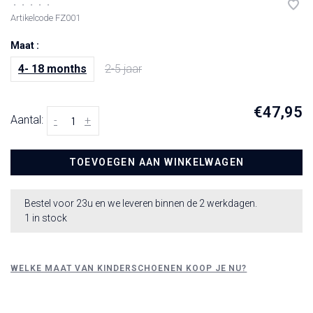
•
•
•
•
•
Artikelcode
FZ001
Maat :
4- 18 months
2-5 jaar
€47,95
Aantal:
-
+
TOEVOEGEN AAN WINKELWAGEN
Bestel voor 23u en we leveren binnen de 2 werkdagen.
1 in stock
WELKE MAAT VAN KINDERSCHOENEN KOOP JE NU?