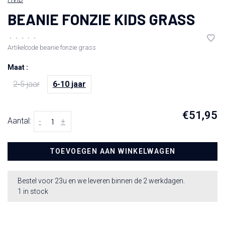
BEANIE FONZIE KIDS GRASS
•
•
•
•
•
Artikelcode
beanie fonzie grass
Maat :
2-5 jaar
6-10 jaar
€51,95
Aantal:
-
+
TOEVOEGEN AAN WINKELWAGEN
Bestel voor 23u en we leveren binnen de 2 werkdagen.
1 in stock