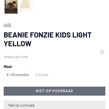
HVID
BEANIE FONZIE KIDS LIGHT
YELLOW
•
•
•
•
•
Artikelcode
FZ009
Maat :
4-18 months
2-5 jaar
NIET OP VOORRAAD
Niet op voorraad