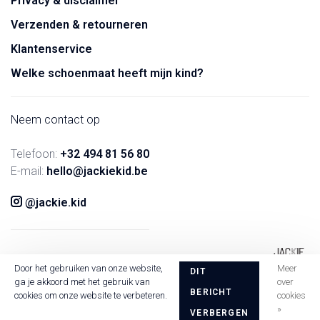
Privacy & disclaimer
Verzenden & retourneren
Klantenservice
Welke schoenmaat heeft mijn kind?
Neem contact op
Telefoon:
+32 494 81 56 80
E-mail:
hello@jackiekid.be
@jackie.kid
Door het gebruiken van onze website,
Meer
DIT
ga je akkoord met het gebruik van
over
BERICHT
cookies om onze website te verbeteren.
cookies
»
VERBERGEN