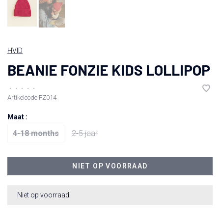
HVID
BEANIE FONZIE KIDS LOLLIPOP
•
•
•
•
•
Artikelcode
FZ014
Maat :
4-18 months
2-5 jaar
NIET OP VOORRAAD
Niet op voorraad