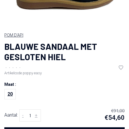
POM D'API
BLAUWE SANDAAL MET
GESLOTEN HIEL
•
•
•
•
•
Artikelcode
poppy easy
Maat :
20
€91,00
Aantal:
-
+
€54,60