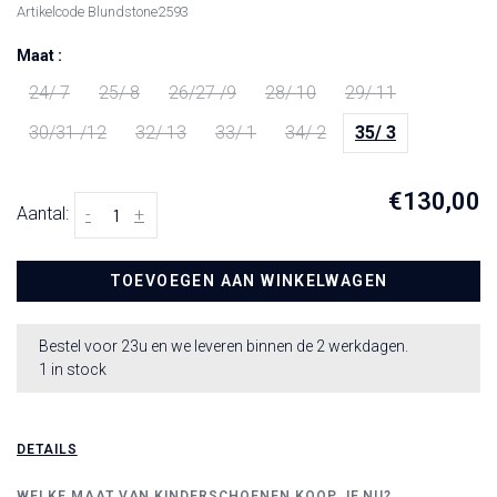
Artikelcode
Blundstone2593
Maat :
24/ 7
25/ 8
26/27 /9
28/ 10
29/ 11
30/31 /12
32/ 13
33/ 1
34/ 2
35/ 3
€130,00
Aantal:
-
+
TOEVOEGEN AAN WINKELWAGEN
Bestel voor 23u en we leveren binnen de 2 werkdagen.
1 in stock
DETAILS
WELKE MAAT VAN KINDERSCHOENEN KOOP JE NU?