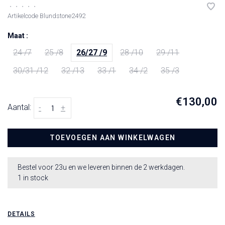
•
•
•
•
•
Artikelcode
Blundstone2492
Maat :
24 /7
25 /8
26/27 /9
28 /10
29 /11
30/31 /12
32 /13
33 /1
34 /2
35 /3
€130,00
Aantal:
-
+
TOEVOEGEN AAN WINKELWAGEN
Bestel voor 23u en we leveren binnen de 2 werkdagen.
1 in stock
DETAILS