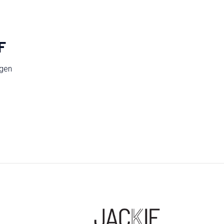
F
ngen