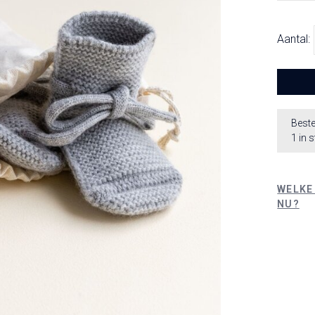
Aantal:
Beste
1 in 
WELKE
NU?