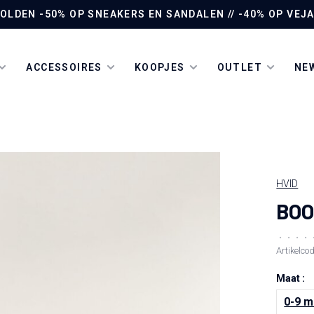
LDEN -50% OP SNEAKERS EN SANDALEN // -40% OP VEJA 
ACCESSOIRES
KOOPJES
OUTLET
NEW
HVID
BOO
•
•
•
•
Artikelco
Maat :
0-9 