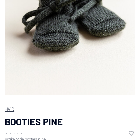
HVID
BOOTIES PINE
•
•
•
•
•
Artikelcode
booties pine