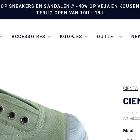
P SNEAKERS EN SANDALEN // -40% OP VEJA EN KOUSEN /
TERUG OPEN VAN 10U - 18U
ACCESSOIRES
KOOPJES
OUTLET
NEW
CIENTA
CIE
•
•
•
•
Artikelco
Maat :