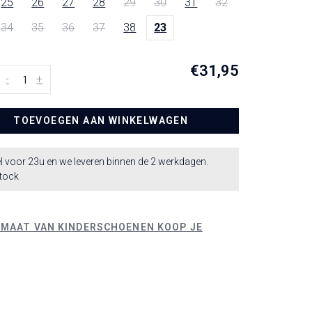
25
26
27
28
29
30
31
32
34
35
36
37
38
23
€31,95
-
+
TOEVOEGEN AAN WINKELWAGEN
l voor 23u en we leveren binnen de 2 werkdagen.
stock
 MAAT VAN KINDERSCHOENEN KOOP JE