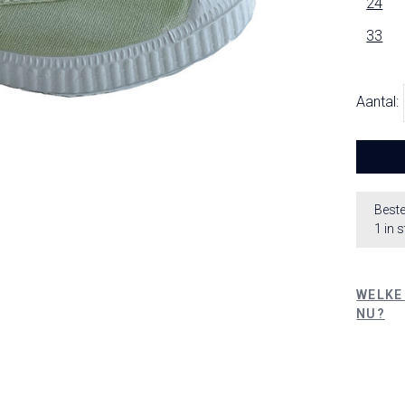
24
33
Aantal:
Beste
1 in 
WELKE
NU?