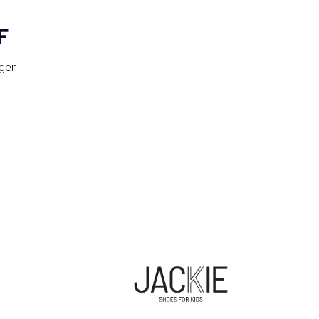
F
ngen