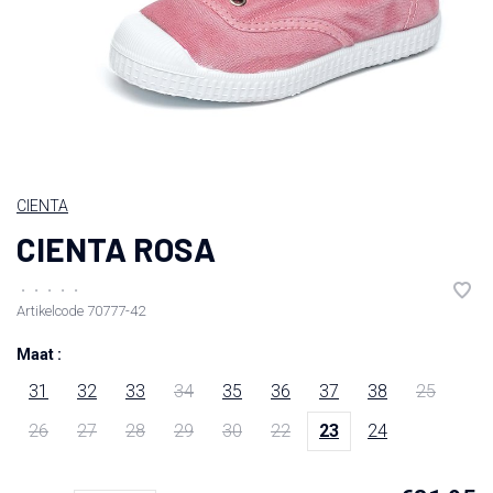
CIENTA
CIENTA ROSA
•
•
•
•
•
Artikelcode
70777-42
Maat :
31
32
33
34
35
36
37
38
25
26
27
28
29
30
22
23
24