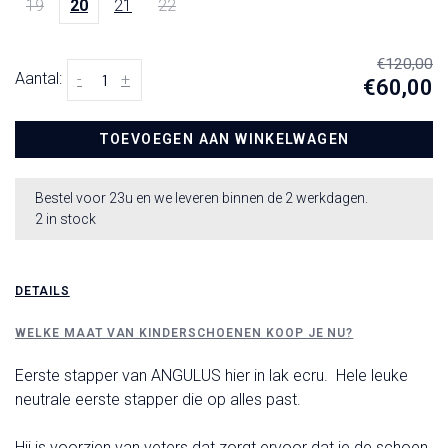
19
20
21
22
€120,00
Aantal:
-
+
€60,00
TOEVOEGEN AAN WINKELWAGEN
Bestel voor 23u en we leveren binnen de 2 werkdagen.
2 in stock
DETAILS
WELKE MAAT VAN KINDERSCHOENEN KOOP JE NU?
Eerste stapper van ANGULUS hier in lak ecru. Hele leuke
neutrale eerste stapper die op alles past.
Hij is voorzien van veters dat zorgt ervoor dat je de schoen