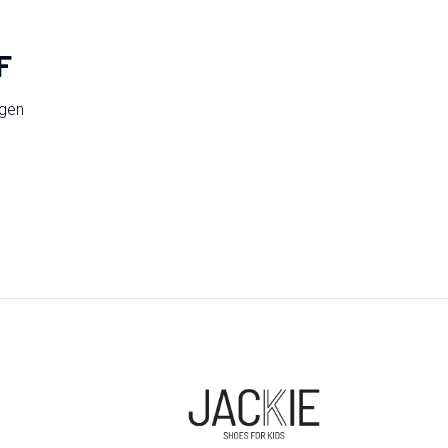
F
ngen