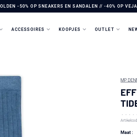
LDEN -50% OP SNEAKERS EN SANDALEN // -40% OP VEJA 
ACCESSOIRES
KOOPJES
OUTLET
NEW
MP DE
EFF
TID
•
•
•
•
Artikelco
Maat :