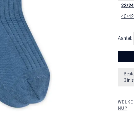
22/24
40/42
Aantal:
Beste
3 in 
WELKE
NU?