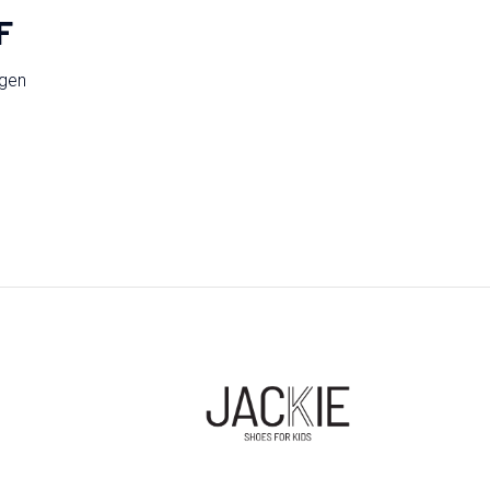
F
ngen