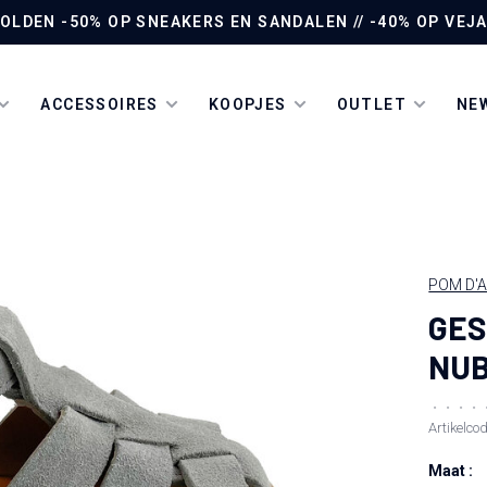
LDEN -50% OP SNEAKERS EN SANDALEN // -40% OP VEJA 
ACCESSOIRES
KOOPJES
OUTLET
NEW
POM D'A
GES
NUB
•
•
•
•
Artikelco
Maat :