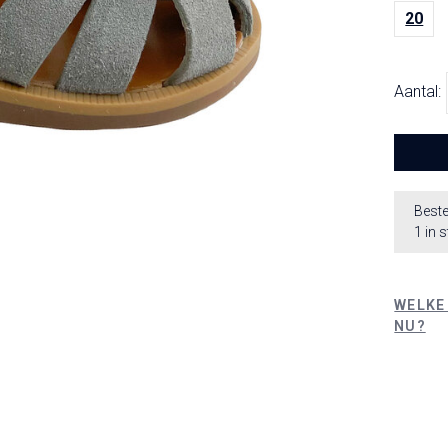
20
Aantal:
Beste
1 in 
WELKE
NU?