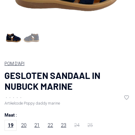
POM D'API
GESLOTEN SANDAAL IN
NUBUCK MARINE
•
•
•
•
•
Artikelcode
Poppy daddy marine
Maat :
19
20
21
22
23
24
25