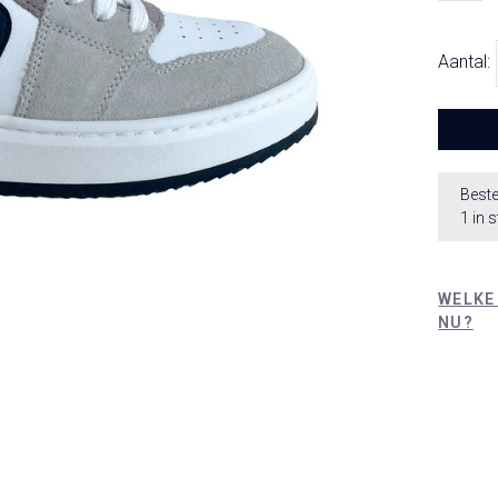
Aantal:
Beste
1 in 
WELKE
NU?