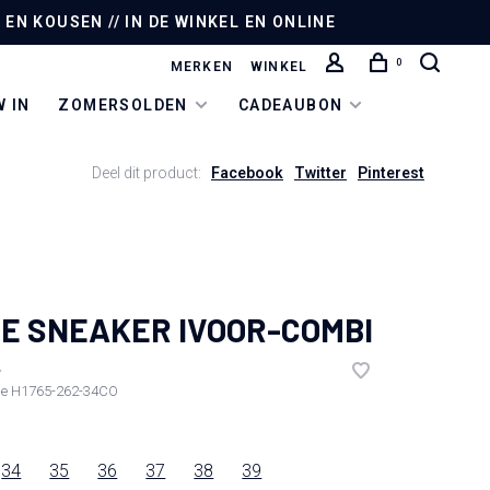
EN KOUSEN // IN DE WINKEL EN ONLINE
0
MERKEN
WINKEL
 IN
ZOMERSOLDEN
CADEAUBON
Deel dit product:
Facebook
Twitter
Pinterest
E SNEAKER IVOOR-COMBI
•
de
H1765-262-34CO
34
35
36
37
38
39