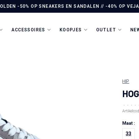
LDEN -50% OP SNEAKERS EN SANDALEN // -40% OP VEJA 
ACCESSOIRES
KOOPJES
OUTLET
NEW
HIP
HOG
•
•
•
•
Artikelco
Maat :
33