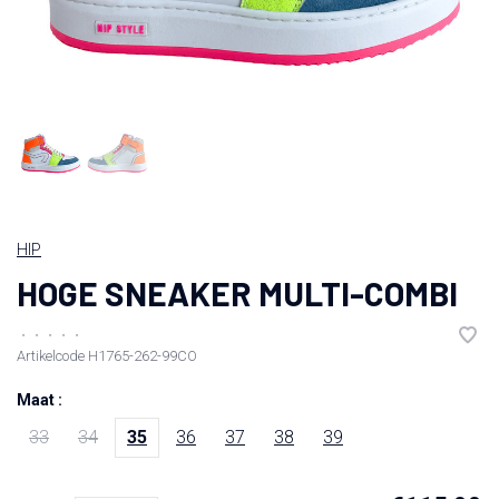
HIP
HOGE SNEAKER MULTI-COMBI
•
•
•
•
•
Artikelcode
H1765-262-99CO
Maat :
33
34
35
36
37
38
39