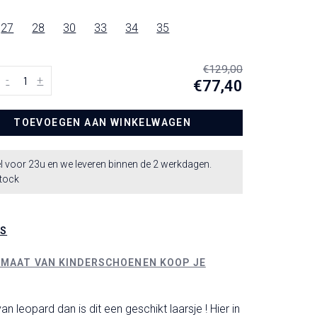
27
28
30
33
34
35
€129,00
-
+
€77,40
TOEVOEGEN AAN WINKELWAGEN
l voor 23u en we leveren binnen de 2 werkdagen.
stock
LS
 MAAT VAN KINDERSCHOENEN KOOP JE
an leopard dan is dit een geschikt laarsje ! Hier in