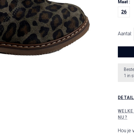
Maat :
26
Aantal:
Beste
1 in 
DETAI
WELKE
NU?
Hou je v