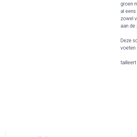
groen m
al eens 
zowel v
aan de z
Deze sc
voeten.
tailleer