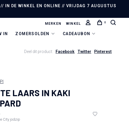
/ IN DE WINKEL EN ONLINE // VRIJDAG 7 AUGUSTUS
0
MERKEN
WINKEL
 IN
ZOMERSOLDEN
CADEAUBON
Deel dit product:
Facebook
Twitter
Pinterest
PI
TE LAARS IN KAKI
OPARD
•
de
City jodzip