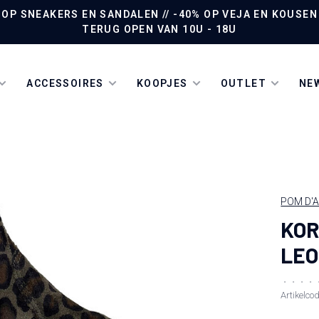
P SNEAKERS EN SANDALEN // -40% OP VEJA EN KOUSEN /
TERUG OPEN VAN 10U - 18U
ACCESSOIRES
KOOPJES
OUTLET
NEW
POM D'A
KOR
LE
•
•
•
•
Artikelco