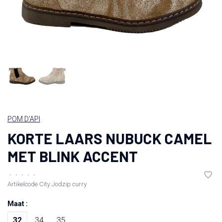
POM D'API
KORTE LAARS NUBUCK CAMEL
MET BLINK ACCENT
•
•
•
•
•
Artikelcode
City Jodzip curry
Maat :
32
34
35