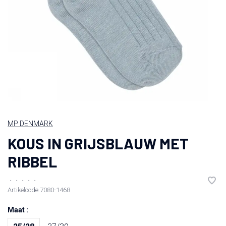
MP DENMARK
KOUS IN GRIJSBLAUW MET
RIBBEL
•
•
•
•
•
Artikelcode
7080-1468
Maat :