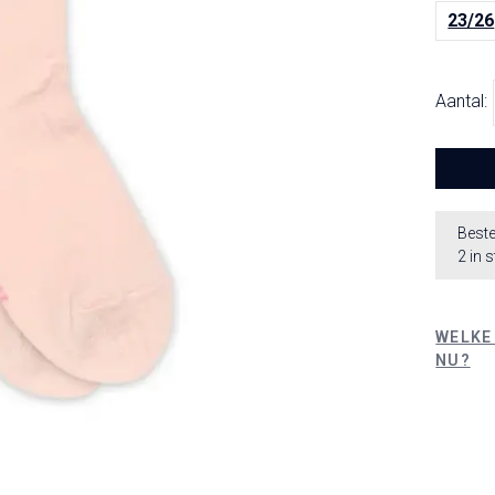
23/26
Aantal:
Beste
2 in 
WELKE
NU?