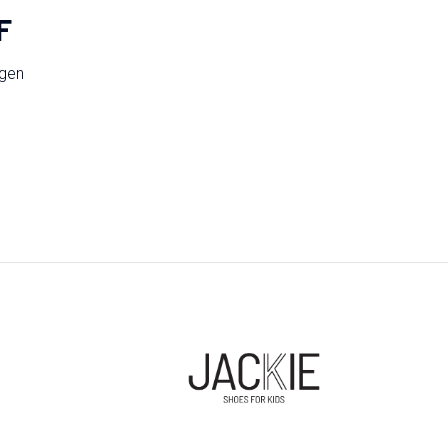
F
ngen