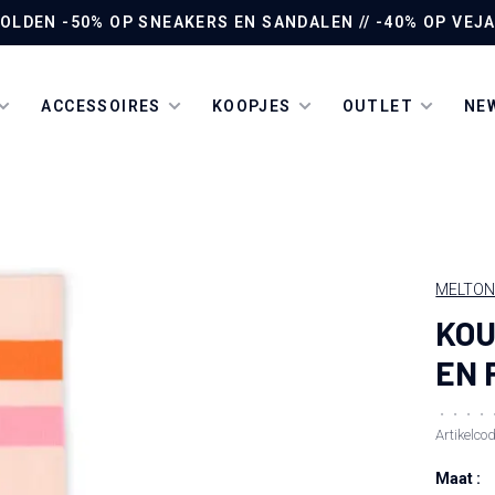
LDEN -50% OP SNEAKERS EN SANDALEN // -40% OP VEJA 
ACCESSOIRES
KOOPJES
OUTLET
NEW
MELTO
KOU
EN 
•
•
•
•
Artikelco
Maat :