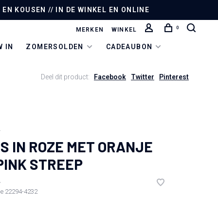
EN KOUSEN // IN DE WINKEL EN ONLINE
0
MERKEN
WINKEL
 IN
ZOMERSOLDEN
CADEAUBON
Deel dit product:
Facebook
Twitter
Pinterest
N
S IN ROZE MET ORANJE
PINK STREEP
•
de
22294-4232