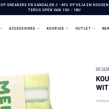
P SNEAKERS EN SANDALEN // -40% OP VEJA EN KOUSEN /
TERUG OPEN VAN 10U - 18U
ACCESSOIRES
KOOPJES
OUTLET
NEW
MP DEN
KOU
WIT
•
•
•
•
Artikelco