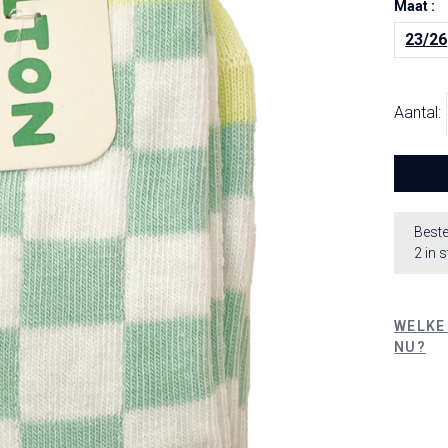
Maat :
23/26
Aantal:
Beste
2 in 
WELKE
NU?