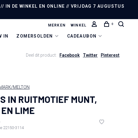
/ IN DE WINKEL EN ONLINE // VRIJDAG 7 AUGUSTUS
0
MERKEN
WINKEL
 IN
ZOMERSOLDEN
CADEAUBON
Deel dit product:
Facebook
Twitter
Pinterest
MARK/MELTON
S IN RUITMOTIEF MUNT,
 EN LIME
•
de
22150-3114