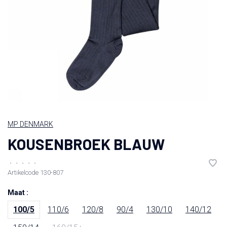
MP DENMARK
KOUSENBROEK BLAUW
•
•
•
•
•
Artikelcode
130-807
Maat :
100/5
110/6
120/8
90/4
130/10
140/12