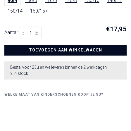
90/4
100/5
110/6
120/8
130/10
140/12
150/14
160/15+
€17,95
Aantal:
-
+
TOEVOEGEN AAN WINKELWAGEN
Bestel voor 23u en we leveren binnen de 2 werkdagen.
2 in stock
WELKE MAAT VAN KINDERSCHOENEN KOOP JE NU?