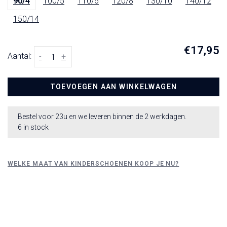
90/4
100/5
110/6
120/8
130/10
140/12
150/14
€17,95
Aantal:
-
+
TOEVOEGEN AAN WINKELWAGEN
Bestel voor 23u en we leveren binnen de 2 werkdagen.
6 in stock
WELKE MAAT VAN KINDERSCHOENEN KOOP JE NU?