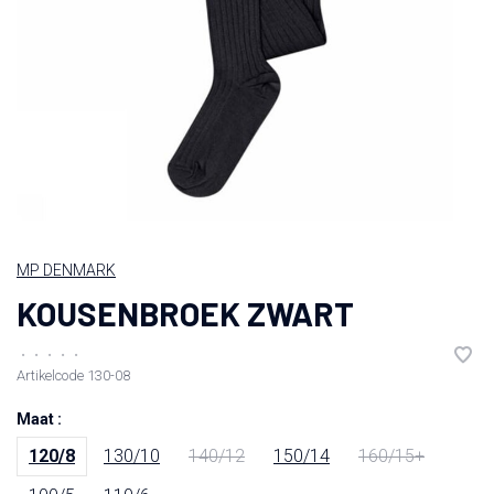
MP DENMARK
KOUSENBROEK ZWART
•
•
•
•
•
Artikelcode
130-08
Maat :
120/8
130/10
140/12
150/14
160/15+