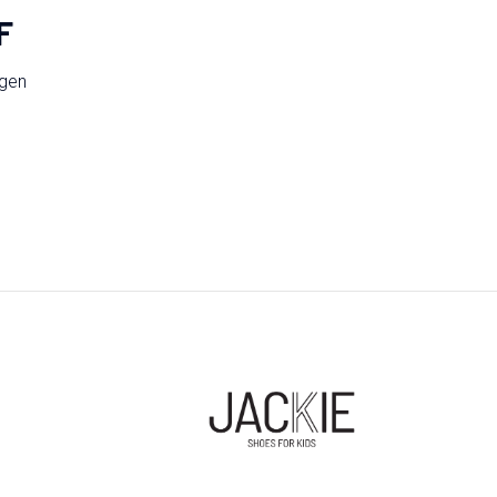
F
ngen