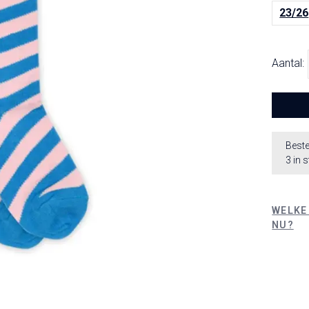
23/26
Aantal:
Beste
3 in 
WELKE
NU?