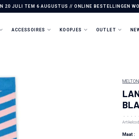
AN 20 JULI TEM 6 AUGUSTUS // ONLINE BESTELLINGEN
ACCESSOIRES
KOOPJES
OUTLET
NEW
MELTO
LAN
BLA
•
•
•
•
Artikelco
Maat :