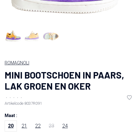
ROMAGNOLI
MINI BOOTSCHOEN IN PAARS,
LAK GROEN EN OKER
•
•
•
•
•
Artikelcode
8037R091
Maat :
20
21
22
23
24