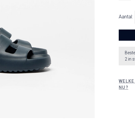
Aantal:
Beste
2 in 
WELKE
NU?