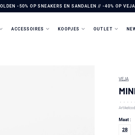
LDEN -50% OP SNEAKERS EN SANDALEN // -40% OP VEJA 
ACCESSOIRES
KOOPJES
OUTLET
NEW
VEJA
MIN
•
•
•
•
Artikelco
Maat :
28