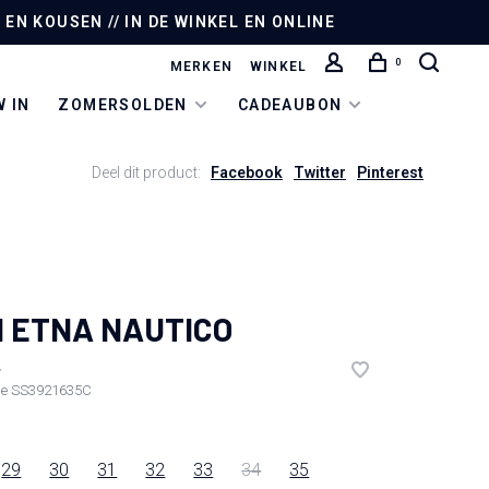
EN KOUSEN // IN DE WINKEL EN ONLINE
0
MERKEN
WINKEL
 IN
ZOMERSOLDEN
CADEAUBON
Deel dit product:
Facebook
Twitter
Pinterest
I ETNA NAUTICO
•
de
SS3921635C
29
30
31
32
33
34
35