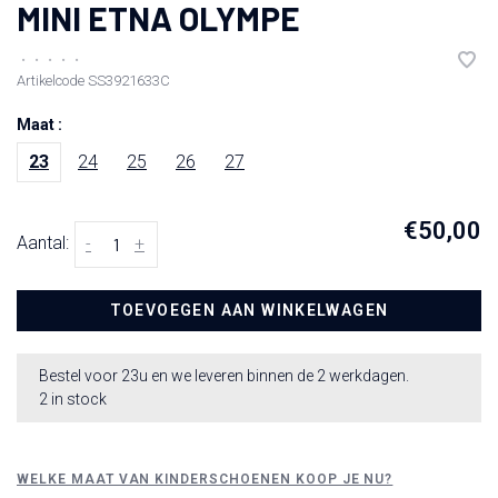
MINI ETNA OLYMPE
•
•
•
•
•
Artikelcode
SS3921633C
Maat :
23
24
25
26
27
€50,00
Aantal:
-
+
TOEVOEGEN AAN WINKELWAGEN
Bestel voor 23u en we leveren binnen de 2 werkdagen.
2 in stock
WELKE MAAT VAN KINDERSCHOENEN KOOP JE NU?